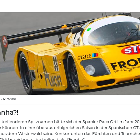
»
Piranha
anha?!
 treffenderen Spitznamen hätte sich der Spanier Paco Orti im Jahr 2
n können. In einer überaus erfolgreichen Saison in der Spanischen GT 
aus dem Westerwald seine Konkurrenten das Fürchten und Teamchef
Orti bezeichnete Ihn treffend als „Piranha“.