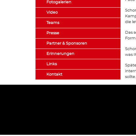
Fotogalerien
Schon
Video
Kampf
die l
Teams
Das s
Presse
Form 
Partner & Sponsoren
Schon
Erinnerungen
was I
Links
Späte
inter
Kontakt
sollte.