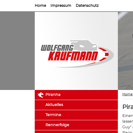
Home
Impressum
Datenschutz
Home
Piranha
Aktuelles
Pir
Termine
Einen
lasse
Rennerfolge
Guy“ 
Paco 