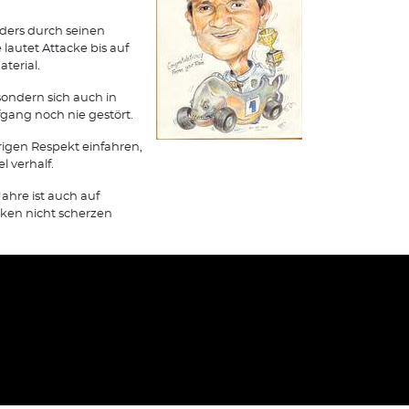
ders durch seinen
lautet Attacke bis auf
terial.
sondern sich auch in
ang noch nie gestört.
örigen Respekt einfahren,
 verhalf.
ahre ist auch auf
ken nicht scherzen