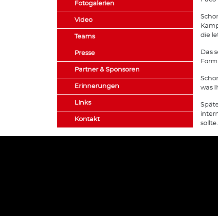
Fotogalerien
Schon
Video
Kampf
die l
Teams
Das s
Presse
Form 
Partner & Sponsoren
Schon
Erinnerungen
was I
Links
Späte
inter
Kontakt
sollte.