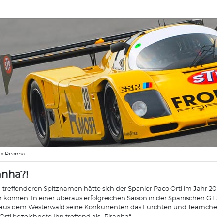
»
Piranha
anha?!
 treffenderen Spitznamen hätte sich der Spanier Paco Orti im Jahr 2
n können. In einer überaus erfolgreichen Saison in der Spanischen GT 
aus dem Westerwald seine Konkurrenten das Fürchten und Teamchef
Orti bezeichnete Ihn treffend als „Piranha“.