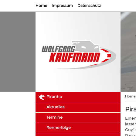
Home
Impressum
Datenschutz
Home
Piranha
Aktuelles
Pir
Termine
Einen
lasse
Rennerfolge
Guy“ 
Paco 