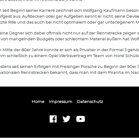
 seit Beginn seiner Karriere zeichnet sich Wolfgang Kaufmann beson
geist aus. Aufstecken oder gar Aufgeben kennt er nicht, seine Devise 
etzte Rille und das auch bei nicht optimalem oder gar unterlegenem Ma
eine Gegner sich dabei oftmals nicht nur auf der Rennstrecke zeigen 
von mangelnden Budgets oder schlechtem Material äußern hat Wolfg
 Mitte der 80er Jahre konnte er sich als Privatier in der Formel 3 geh
hm schließlich zu einem Opel Werksvertrag im Team von Horst Schübel
stens seit seinen Erfolgen mit Freisinger Porsche zu Beginn der 90er J
nationalen Rennstrecken bekannt, dass man mit dem Piranha im Nac
Home
Impressum
Datenschutz