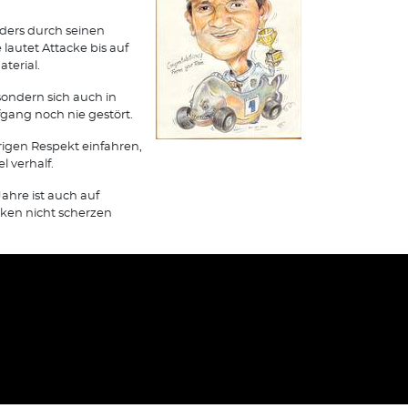
ders durch seinen
lautet Attacke bis auf
terial.
sondern sich auch in
ang noch nie gestört.
örigen Respekt einfahren,
 verhalf.
ahre ist auch auf
ken nicht scherzen