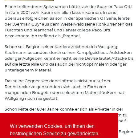
Einen treffenderen Spitznamen hätte sich der Spanier Paco Orti
im Jahr 2001 wohl kaum einfallen lassen können. In einer
überaus erfolgreichen Saison in der Spanischen GT Serie, lehrte
der „German Guy“ aus dem Westerwald seine Konkurrenten das
Fürchten und Teamchef und Fahrerkollege Paco Orti
bezeichnete Ihn treffend als „Piranha“.
Schon seit Beginn seiner Karriere zeichnet sich Wolfgang
Kaufmann besonders durch seinen Kampfgeist aus. Aufstecken
oder gar Aufgeben kennt er nicht, seine Devise lautet Attacke bis
auf die letzte Rille und das auch bei nicht optimalem oder gar
unterlegenem Material.
Das seine Gegner sich dabei oftmals nicht nur auf der
Rennstrecke zeigen sondern sich auch in Form von
mangelnden Budgets oder schlechtem Material äußern hat
Wolfgang noch nie gestört.
Schon Mitte der 80er Jahre konnte er sich als Privatier in der
Formel 3 gehörigen Respekt einfahren, was Ihm schließlich zu
einem Opel Werksvertrag im Team von Horst Schübel verhalf.
Wir verwenden Cookies, um Ihnen den
Spätestens seit seinen Erfolgen mit Freisinger Porsche zu Beginn
bestmöglichen Service zu gewährleisten.
der 90er Jahre ist auch auf internationalen Rennstrecken