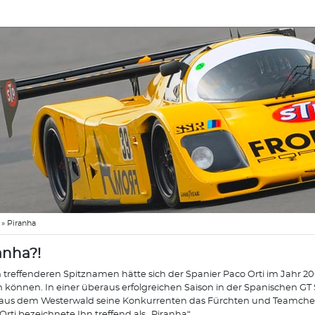
»
Piranha
anha?!
 treffenderen Spitznamen hätte sich der Spanier Paco Orti im Jahr 2
n können. In einer überaus erfolgreichen Saison in der Spanischen GT 
aus dem Westerwald seine Konkurrenten das Fürchten und Teamchef
Orti bezeichnete Ihn treffend als „Piranha“.