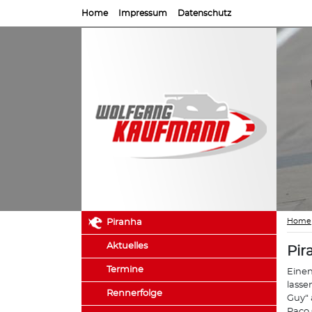
Home
Impressum
Datenschutz
Home
Piranha
Aktuelles
Pir
Termine
Einen
lasse
Rennerfolge
Guy“ 
Paco 