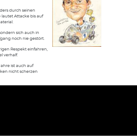
ders durch seinen
lautet Attacke bis auf
terial.
sondern sich auch in
ang noch nie gestört.
örigen Respekt einfahren,
 verhalf.
ahre ist auch auf
ken nicht scherzen