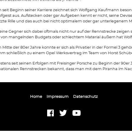
 seit Beginn seiner Karriere zeichnet sich Wolfgang Kaufmann beson
geist aus. Aufstecken oder gar Aufgeben kennt er nicht, seine Devise 
etzte Rille und das auch bei nicht optimalem oder gar unterlegenem Ma
eine Gegner sich dabei oftmals nicht nur auf der Rennstrecke zeigen 
von mangelnden Budgets oder schlechtem Material äußern hat Wolfg
 Mitte der 80er Jahre konnte er sich als Privatier in der Formel 3 geh
hm schließlich zu einem Opel Werksvertrag im Team von Horst Schübel
stens seit seinen Erfolgen mit Freisinger Porsche zu Beginn der 90er J
nationalen Rennstrecken bekannt, dass man mit dem Piranha im Nac
Home
Impressum
Datenschutz