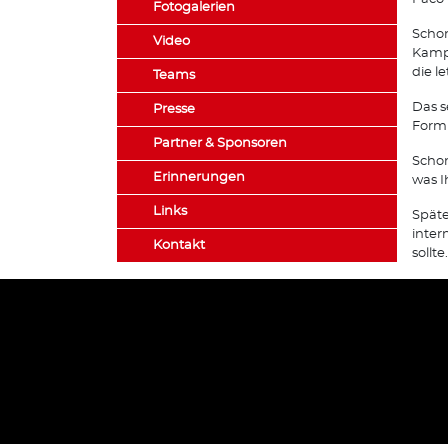
Fotogalerien
Schon
Video
Kampf
die l
Teams
Das s
Presse
Form 
Partner & Sponsoren
Schon
Erinnerungen
was I
Links
Späte
inter
Kontakt
sollte.