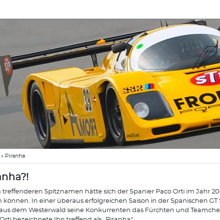
»
Piranha
anha?!
 treffenderen Spitznamen hätte sich der Spanier Paco Orti im Jahr 2
n können. In einer überaus erfolgreichen Saison in der Spanischen GT 
aus dem Westerwald seine Konkurrenten das Fürchten und Teamchef
Orti bezeichnete Ihn treffend als „Piranha“.