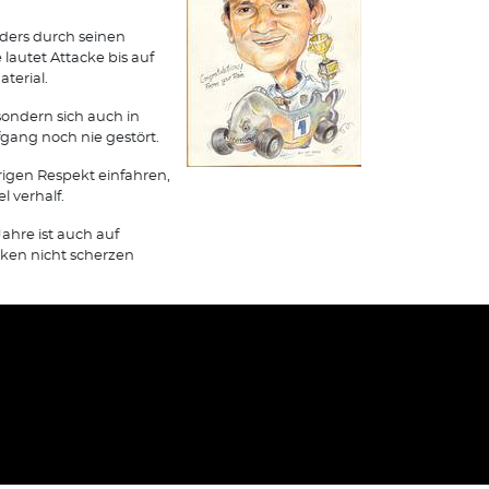
ders durch seinen
lautet Attacke bis auf
terial.
sondern sich auch in
ang noch nie gestört.
örigen Respekt einfahren,
 verhalf.
ahre ist auch auf
ken nicht scherzen