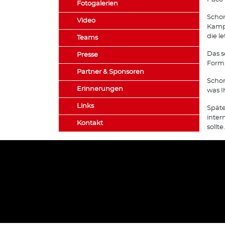
Fotogalerien
Schon
Video
Kampf
die l
Teams
Das s
Presse
Form 
Partner & Sponsoren
Schon
Erinnerungen
was I
Links
Späte
inter
Kontakt
sollte.