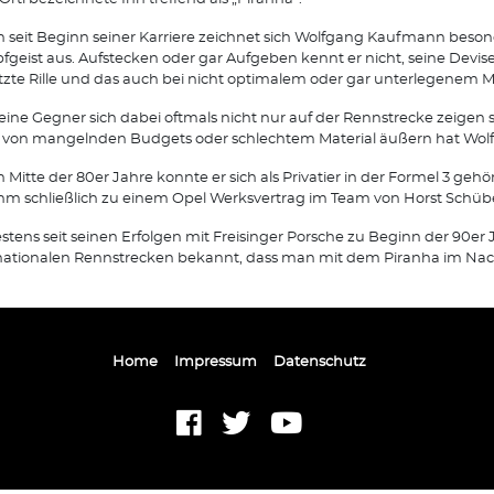
 seit Beginn seiner Karriere zeichnet sich Wolfgang Kaufmann beson
geist aus. Aufstecken oder gar Aufgeben kennt er nicht, seine Devise 
etzte Rille und das auch bei nicht optimalem oder gar unterlegenem Ma
eine Gegner sich dabei oftmals nicht nur auf der Rennstrecke zeigen 
von mangelnden Budgets oder schlechtem Material äußern hat Wolfg
 Mitte der 80er Jahre konnte er sich als Privatier in der Formel 3 geh
hm schließlich zu einem Opel Werksvertrag im Team von Horst Schübel
stens seit seinen Erfolgen mit Freisinger Porsche zu Beginn der 90er J
nationalen Rennstrecken bekannt, dass man mit dem Piranha im Nac
Home
Impressum
Datenschutz