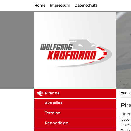
Home
Impressum
Datenschutz
Home
Piranha
Aktuelles
Pir
Termine
Einen
lasse
Rennerfolge
Guy“ 
Paco 