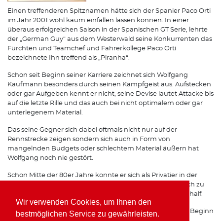
Einen treffenderen Spitznamen hätte sich der Spanier Paco Orti
im Jahr 2001 wohl kaum einfallen lassen können. In einer
überaus erfolgreichen Saison in der Spanischen GT Serie, lehrte
der „German Guy“ aus dem Westerwald seine Konkurrenten das
Fürchten und Teamchef und Fahrerkollege Paco Orti
bezeichnete Ihn treffend als „Piranha“.
Schon seit Beginn seiner Karriere zeichnet sich Wolfgang
Kaufmann besonders durch seinen Kampfgeist aus. Aufstecken
oder gar Aufgeben kennt er nicht, seine Devise lautet Attacke bis
auf die letzte Rille und das auch bei nicht optimalem oder gar
unterlegenem Material.
Das seine Gegner sich dabei oftmals nicht nur auf der
Rennstrecke zeigen sondern sich auch in Form von
mangelnden Budgets oder schlechtem Material äußern hat
Wolfgang noch nie gestört.
Schon Mitte der 80er Jahre konnte er sich als Privatier in der
Formel 3 gehörigen Respekt einfahren, was Ihm schließlich zu
einem Opel Werksvertrag im Team von Horst Schübel verhalf.
Wir verwenden Cookies, um Ihnen den
Spätestens seit seinen Erfolgen mit Freisinger Porsche zu Beginn
bestmöglichen Service zu gewährleisten.
der 90er Jahre ist auch auf internationalen Rennstrecken