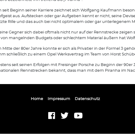
 seit Beginn seiner Karriere zeichnet sich Wolfgang Kaufmann beson
geist aus. Aufstecken oder gar Aufgeben kennt er nicht, seine Devise 
etzte Rille und das auch bei nicht optimalem oder gar unterlegenem Ma
eine Gegner sich dabei oftmals nicht nur auf der Rennstrecke zeigen 
von mangelnden Budgets oder schlechtem Material äußern hat Wolfg
 Mitte der 80er Jahre konnte er sich als Privatier in der Formel 3 geh
hm schließlich zu einem Opel Werksvertrag im Team von Horst Schübel
stens seit seinen Erfolgen mit Freisinger Porsche zu Beginn der 90er J
nationalen Rennstrecken bekannt, dass man mit dem Piranha im Nac
Home
Impressum
Datenschutz