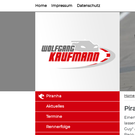
Home
Impressum
Datenschutz
Home
Piranha
Aktuelles
Pir
Termine
Einen
lasse
Rennerfolge
Guy“ 
Paco 