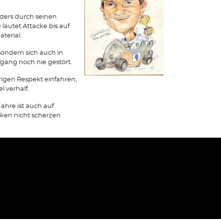
ders durch seinen
lautet Attacke bis auf
terial.
sondern sich auch in
ang noch nie gestört.
örigen Respekt einfahren,
 verhalf.
ahre ist auch auf
ken nicht scherzen