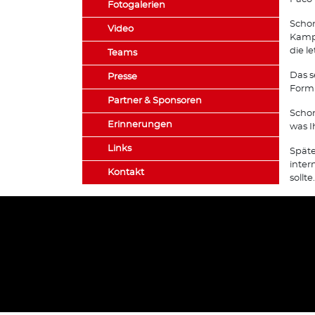
Fotogalerien
Schon
Video
Kampf
die l
Teams
Das s
Presse
Form 
Partner & Sponsoren
Schon
Erinnerungen
was I
Links
Späte
inter
Kontakt
sollte.