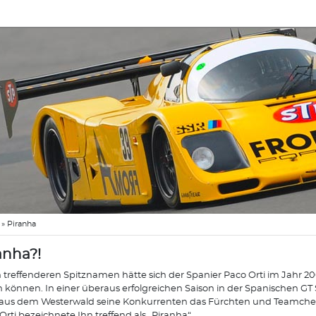
»
Piranha
anha?!
 treffenderen Spitznamen hätte sich der Spanier Paco Orti im Jahr 2
n können. In einer überaus erfolgreichen Saison in der Spanischen GT 
aus dem Westerwald seine Konkurrenten das Fürchten und Teamchef
Orti bezeichnete Ihn treffend als „Piranha“.