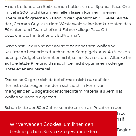
Einen treffenderen Spitznamen hätte sich der Spanier Paco Orti
im Jahr 2001 wohl kaum einfallen lassen können. In einer
überaus erfolgreichen Saison in der Spanischen GT Serie, lehrte
der „German Guy“ aus dem Westerwald seine Konkurrenten das
Fürchten und Teamchef und Fahrerkollege Paco Orti
bezeichnete Ihn treffend als „Piranha“.
Schon seit Beginn seiner Karriere zeichnet sich Wolfgang
Kaufmann besonders durch seinen Kampfgeist aus. Aufstecken
oder gar Aufgeben kennt er nicht, seine Devise lautet Attacke bis
auf die letzte Rille und das auch bei nicht optimalem oder gar
unterlegenem Material.
Das seine Gegner sich dabei oftmals nicht nur auf der
Rennstrecke zeigen sondern sich auch in Form von
mangelnden Budgets oder schlechtem Material äußern hat
Wolfgang noch nie gestört.
Schon Mitte der 80er Jahre konnte er sich als Privatier in der
Formel 3 gehörigen Respekt einfahren, was Ihm schließlich zu
einem Opel Werksvertrag im Team von Horst Schübel verhalf.
Wir verwenden Cookies, um Ihnen den
Spätestens seit seinen Erfolgen mit Freisinger Porsche zu Beginn
bestmöglichen Service zu gewährleisten.
der 90er Jahre ist auch auf internationalen Rennstrecken