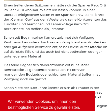
Einen treffenderen Spitznamen hätte sich der Spanier Paco Orti
im Jahr 2001 wohl kaum einfallen lassen können. In einer
überaus erfolgreichen Saison in der Spanischen GT Serie, lehrte
der „German Guy“ aus dem Westerwald seine Konkurrenten das
Fürchten und Teamchef und Fahrerkollege Paco Orti
bezeichnete Ihn treffend als „Piranha“.
Schon seit Beginn seiner Karriere zeichnet sich Wolfgang
Kaufmann besonders durch seinen Kampfgeist aus. Aufstecken
oder gar Aufgeben kennt er nicht, seine Devise lautet Attacke bis
auf die letzte Rille und das auch bei nicht optimalem oder gar
unterlegenem Material.
Das seine Gegner sich dabei oftmals nicht nur auf der
Rennstrecke zeigen sondern sich auch in Form von
mangelnden Budgets oder schlechtem Material äußern hat
Wolfgang noch nie gestört.
Schon Mitte der 80er Jahre konnte er sich als Privatier in der
Formel 3 gehörigen Respekt einfahren, was Ihm schließlich zu
einem Opel Werksvertrag im Team von Horst Schübel verhalf.
Wir verwenden Cookies, um Ihnen den
Spätestens seit seinen Erfolgen mit Freisinger Porsche zu Beginn
bestmöglichen Service zu gewährleisten.
der 90er Jahre ist auch auf internationalen Rennstrecken