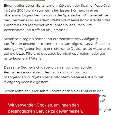
Einen treffenderen Spitznamen hätte sich der Spanier Paco Orti
im Jahr 2001 wohl kaum einfallen lassen können. In einer
überaus erfolgreichen Saison in der Spanischen GT Serie, lehrte
der „German Guy“ aus dem Westerwald seine Konkurrenten das
Fürchten und Teamchef und Fahrerkollege Paco Orti
bezeichnete Ihn treffend als „Piranha“.
Schon seit Beginn seiner Karriere zeichnet sich Wolfgang
Kaufmann besonders durch seinen Kampfgeist aus. Aufstecken
oder gar Aufgeben kennt er nicht, seine Devise lautet Attacke bis
auf die letzte Rille und das auch bei nicht optimalem oder gar
unterlegenem Material.
Das seine Gegner sich dabei oftmals nicht nur auf der
Rennstrecke zeigen sondern sich auch in Form von
mangelnden Budgets oder schlechtem Material äußern hat
Wolfgang noch nie gestört.
Schon Mitte der 80er Jahre konnte er sich als Privatier in der
Formel 3 gehörigen Respekt einfahren, was Ihm schließlich zu
einem Opel Werksvertrag im Team von Horst Schübel verhalf.
Wir verwenden Cookies, um Ihnen den
Spätestens seit seinen Erfolgen mit Freisinger Porsche zu Beginn
bestmöglichen Service zu gewährleisten.
der 90er Jahre ist auch auf internationalen Rennstrecken