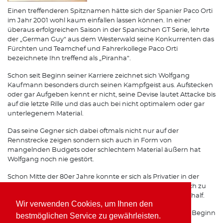
Einen treffenderen Spitznamen hätte sich der Spanier Paco Orti
im Jahr 2001 wohl kaum einfallen lassen können. In einer
überaus erfolgreichen Saison in der Spanischen GT Serie, lehrte
der „German Guy“ aus dem Westerwald seine Konkurrenten das
Fürchten und Teamchef und Fahrerkollege Paco Orti
bezeichnete Ihn treffend als „Piranha“.
Schon seit Beginn seiner Karriere zeichnet sich Wolfgang
Kaufmann besonders durch seinen Kampfgeist aus. Aufstecken
oder gar Aufgeben kennt er nicht, seine Devise lautet Attacke bis
auf die letzte Rille und das auch bei nicht optimalem oder gar
unterlegenem Material.
Das seine Gegner sich dabei oftmals nicht nur auf der
Rennstrecke zeigen sondern sich auch in Form von
mangelnden Budgets oder schlechtem Material äußern hat
Wolfgang noch nie gestört.
Schon Mitte der 80er Jahre konnte er sich als Privatier in der
Formel 3 gehörigen Respekt einfahren, was Ihm schließlich zu
einem Opel Werksvertrag im Team von Horst Schübel verhalf.
Wir verwenden Cookies, um Ihnen den
Spätestens seit seinen Erfolgen mit Freisinger Porsche zu Beginn
bestmöglichen Service zu gewährleisten.
der 90er Jahre ist auch auf internationalen Rennstrecken