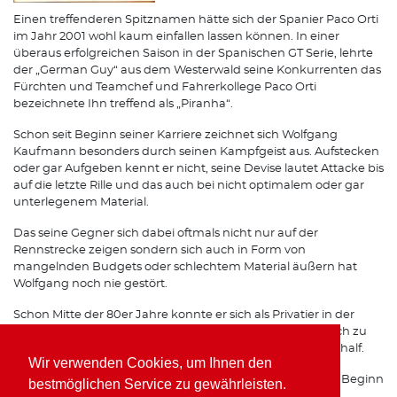
Einen treffenderen Spitznamen hätte sich der Spanier Paco Orti
im Jahr 2001 wohl kaum einfallen lassen können. In einer
überaus erfolgreichen Saison in der Spanischen GT Serie, lehrte
der „German Guy“ aus dem Westerwald seine Konkurrenten das
Fürchten und Teamchef und Fahrerkollege Paco Orti
bezeichnete Ihn treffend als „Piranha“.
Schon seit Beginn seiner Karriere zeichnet sich Wolfgang
Kaufmann besonders durch seinen Kampfgeist aus. Aufstecken
oder gar Aufgeben kennt er nicht, seine Devise lautet Attacke bis
auf die letzte Rille und das auch bei nicht optimalem oder gar
unterlegenem Material.
Das seine Gegner sich dabei oftmals nicht nur auf der
Rennstrecke zeigen sondern sich auch in Form von
mangelnden Budgets oder schlechtem Material äußern hat
Wolfgang noch nie gestört.
Schon Mitte der 80er Jahre konnte er sich als Privatier in der
Formel 3 gehörigen Respekt einfahren, was Ihm schließlich zu
einem Opel Werksvertrag im Team von Horst Schübel verhalf.
Wir verwenden Cookies, um Ihnen den
Spätestens seit seinen Erfolgen mit Freisinger Porsche zu Beginn
bestmöglichen Service zu gewährleisten.
der 90er Jahre ist auch auf internationalen Rennstrecken