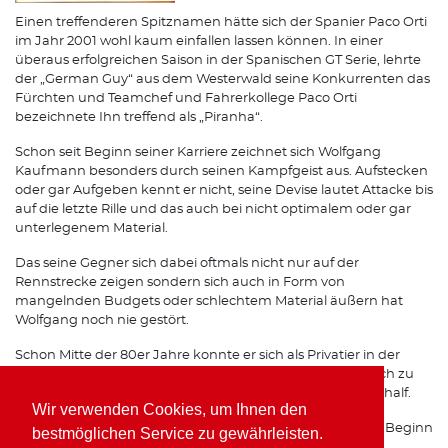
Einen treffenderen Spitznamen hätte sich der Spanier Paco Orti
im Jahr 2001 wohl kaum einfallen lassen können. In einer
überaus erfolgreichen Saison in der Spanischen GT Serie, lehrte
der „German Guy“ aus dem Westerwald seine Konkurrenten das
Fürchten und Teamchef und Fahrerkollege Paco Orti
bezeichnete Ihn treffend als „Piranha“.
Schon seit Beginn seiner Karriere zeichnet sich Wolfgang
Kaufmann besonders durch seinen Kampfgeist aus. Aufstecken
oder gar Aufgeben kennt er nicht, seine Devise lautet Attacke bis
auf die letzte Rille und das auch bei nicht optimalem oder gar
unterlegenem Material.
Das seine Gegner sich dabei oftmals nicht nur auf der
Rennstrecke zeigen sondern sich auch in Form von
mangelnden Budgets oder schlechtem Material äußern hat
Wolfgang noch nie gestört.
Schon Mitte der 80er Jahre konnte er sich als Privatier in der
Formel 3 gehörigen Respekt einfahren, was Ihm schließlich zu
einem Opel Werksvertrag im Team von Horst Schübel verhalf.
Wir verwenden Cookies, um Ihnen den
Spätestens seit seinen Erfolgen mit Freisinger Porsche zu Beginn
bestmöglichen Service zu gewährleisten.
der 90er Jahre ist auch auf internationalen Rennstrecken