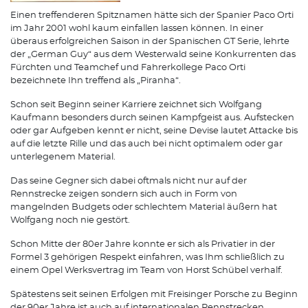
Einen treffenderen Spitznamen hätte sich der Spanier Paco Orti
im Jahr 2001 wohl kaum einfallen lassen können. In einer
überaus erfolgreichen Saison in der Spanischen GT Serie, lehrte
der „German Guy“ aus dem Westerwald seine Konkurrenten das
Fürchten und Teamchef und Fahrerkollege Paco Orti
bezeichnete Ihn treffend als „Piranha“.
Schon seit Beginn seiner Karriere zeichnet sich Wolfgang
Kaufmann besonders durch seinen Kampfgeist aus. Aufstecken
oder gar Aufgeben kennt er nicht, seine Devise lautet Attacke bis
auf die letzte Rille und das auch bei nicht optimalem oder gar
unterlegenem Material.
Das seine Gegner sich dabei oftmals nicht nur auf der
Rennstrecke zeigen sondern sich auch in Form von
mangelnden Budgets oder schlechtem Material äußern hat
Wolfgang noch nie gestört.
Schon Mitte der 80er Jahre konnte er sich als Privatier in der
Formel 3 gehörigen Respekt einfahren, was Ihm schließlich zu
einem Opel Werksvertrag im Team von Horst Schübel verhalf.
Spätestens seit seinen Erfolgen mit Freisinger Porsche zu Beginn
der 90er Jahre ist auch auf internationalen Rennstrecken