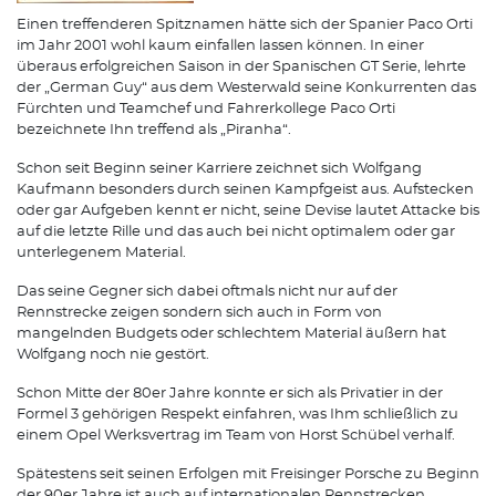
Einen treffenderen Spitznamen hätte sich der Spanier Paco Orti
im Jahr 2001 wohl kaum einfallen lassen können. In einer
überaus erfolgreichen Saison in der Spanischen GT Serie, lehrte
der „German Guy“ aus dem Westerwald seine Konkurrenten das
Fürchten und Teamchef und Fahrerkollege Paco Orti
bezeichnete Ihn treffend als „Piranha“.
Schon seit Beginn seiner Karriere zeichnet sich Wolfgang
Kaufmann besonders durch seinen Kampfgeist aus. Aufstecken
oder gar Aufgeben kennt er nicht, seine Devise lautet Attacke bis
auf die letzte Rille und das auch bei nicht optimalem oder gar
unterlegenem Material.
Das seine Gegner sich dabei oftmals nicht nur auf der
Rennstrecke zeigen sondern sich auch in Form von
mangelnden Budgets oder schlechtem Material äußern hat
Wolfgang noch nie gestört.
Schon Mitte der 80er Jahre konnte er sich als Privatier in der
Formel 3 gehörigen Respekt einfahren, was Ihm schließlich zu
einem Opel Werksvertrag im Team von Horst Schübel verhalf.
Spätestens seit seinen Erfolgen mit Freisinger Porsche zu Beginn
der 90er Jahre ist auch auf internationalen Rennstrecken