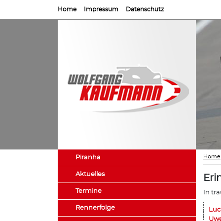
Home
Impressum
Datenschutz
Home
Piranha
Aktuelles
Eri
Termine
In tr
Rennerfolge
Luc
Uwe