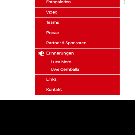
Fotogalerien
Video
Teams
Presse
Partner & Sponsoren
Erinnerungen
Luca Moro
Uwe Gemballa
Links
Kontakt