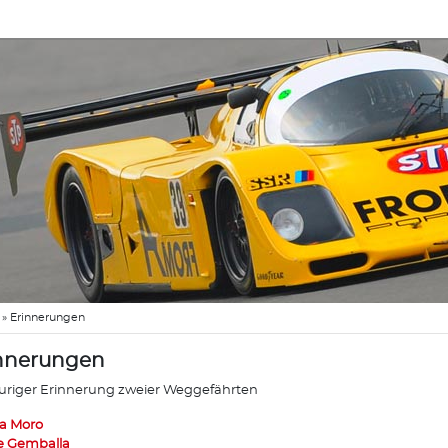
»
Erinnerungen
nnerungen
auriger Erinnerung zweier Weggefährten
a Moro
 Gemballa