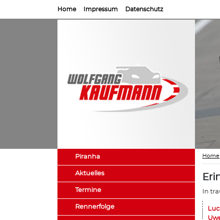
Home
Impressum
Datenschutz
Home
Piranha
Aktuelles
Eri
Termine
In tr
Rennerfolge
Luc
Uwe