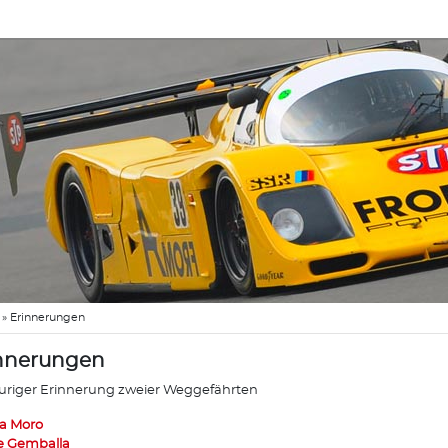
»
Erinnerungen
nnerungen
auriger Erinnerung zweier Weggefährten
a Moro
 Gemballa