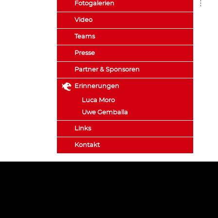
Fotogalerien
Video
Teams
Presse
Partner & Sponsoren
Erinnerungen
Luca Moro
Uwe Gemballa
Links
Kontakt