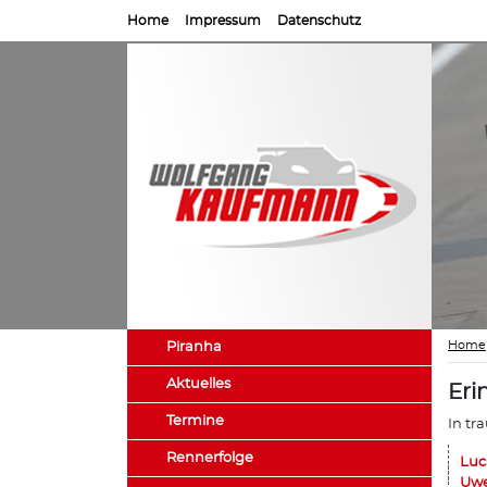
Home
Impressum
Datenschutz
Home
Piranha
Aktuelles
Eri
Termine
In tr
Rennerfolge
Luc
Uwe