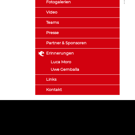
Fotogalerien
Video
Teams
Presse
Partner & Sponsoren
Erinnerungen
Luca Moro
Uwe Gemballa
Links
Kontakt