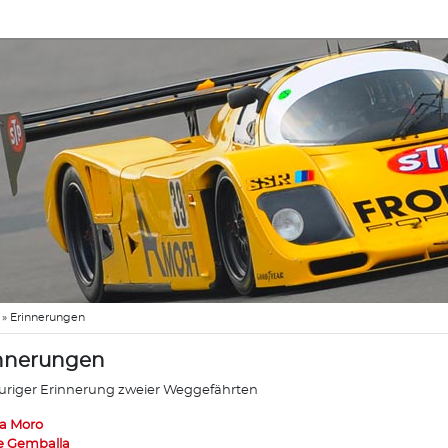
»
Erinnerungen
nnerungen
auriger Erinnerung zweier Weggefährten
a Moro
 Gemballa