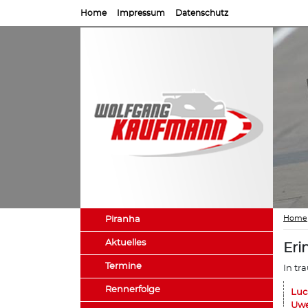
Home
Impressum
Datenschutz
Home
Piranha
Aktuelles
Eri
Termine
In tr
Rennerfolge
Luc
Uwe