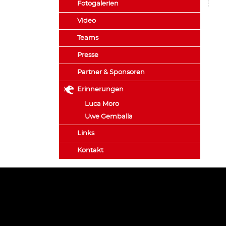
Fotogalerien
Video
Teams
Presse
Partner & Sponsoren
Erinnerungen
Luca Moro
Uwe Gemballa
Links
Kontakt