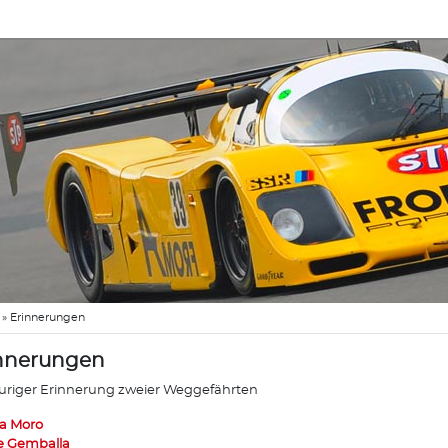
»
Erinnerungen
nnerungen
auriger Erinnerung zweier Weggefährten
a Moro
 Gemballa