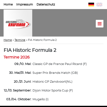
Home
Impressum
Datenschutz
Home
»
Termine
»
FIA Historic Formula 2
FIA Historic Formula 2
Termine 2026
09./10. Mai:
Classic GP de France Paul Ricard (F)
30. Mai/31. Mai:
Super Prix Brands Hatch (GB)
20./21. Juni:
Historic GP Zandvoort(NL)
12./13. September:
Dijon Motor Sports Cup (F)
03./04. Oktober:
Mugello (I)