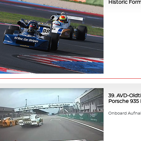
Historic For
39. AVD-Oldt
Porsche 935 K
Onboard Aufnah