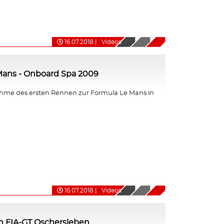
16.07.2018
|
Videos
Mans - Onboard Spa 2009
me des ersten Rennen zur Formula Le Mans in
16.07.2018
|
Videos
n FIA-GT Oschersleben