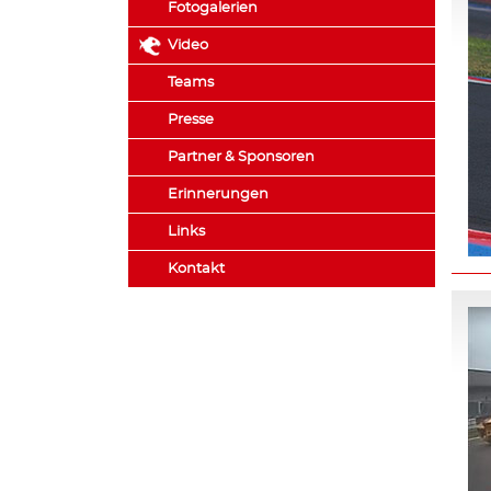
Fotogalerien
Video
Teams
Presse
Partner & Sponsoren
Erinnerungen
Links
Kontakt