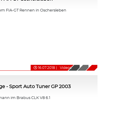
om FIA-GT Rennen in Oschersleben
16.07.2018
|
Videos
nge - Sport Auto Tuner GP 2003
ann im Brabus CLK V8 6.1