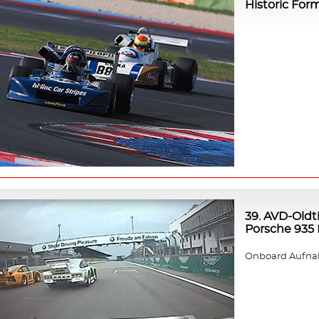
Historic For
39. AVD-Oldt
Porsche 935 K
Onboard Aufnah