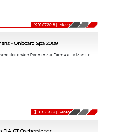
16.07.2018
|
Videos
Mans - Onboard Spa 2009
me des ersten Rennen zur Formula Le Mans in
16.07.2018
|
Videos
n FIA-GT Oschersleben