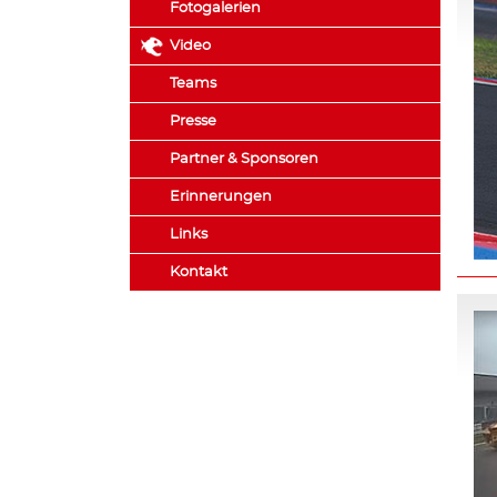
Fotogalerien
Video
Teams
Presse
Partner & Sponsoren
Erinnerungen
Links
Kontakt