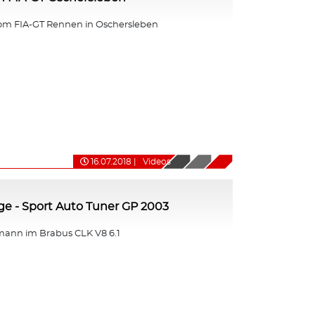
om FIA-GT Rennen in Oschersleben
16.07.2018
|
Videos
nge - Sport Auto Tuner GP 2003
ann im Brabus CLK V8 6.1