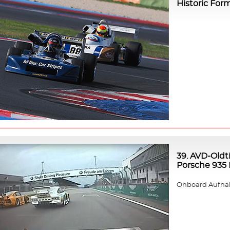
Historic For
39. AVD-Oldt
Porsche 935 K
Onboard Aufnah