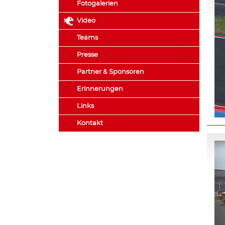
Fotogalerien
Video
Teams
Presse
Partner & Sponsoren
Erinnerungen
Links
Kontakt