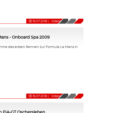
16.07.2018
|
Videos
Mans - Onboard Spa 2009
me des ersten Rennen zur Formula Le Mans in
16.07.2018
|
Videos
n FIA-GT Oschersleben