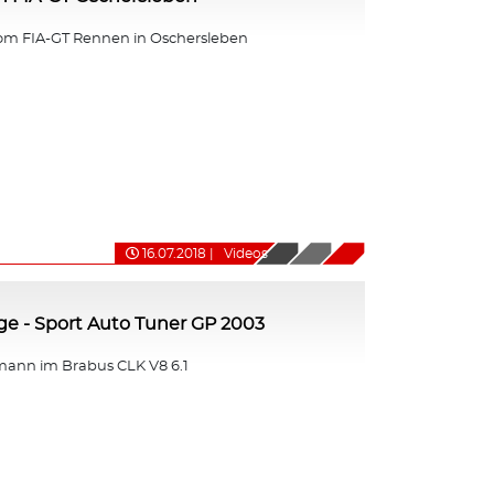
om FIA-GT Rennen in Oschersleben
16.07.2018
|
Videos
nge - Sport Auto Tuner GP 2003
ann im Brabus CLK V8 6.1