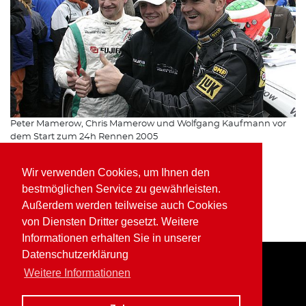
Peter Mamerow, Chris Mamerow und Wolfgang Kaufmann vor
dem Start zum 24h Rennen 2005
24h Nürburgring 2021
Wir verwenden Cookies, um Ihnen den
24h Nürburgring 2020
bestmöglichen Service zu gewährleisten.
24h Nürburgring 2016
Außerdem werden teilweise auch Cookies
24h Nürburgring 2015
von Diensten Dritter gesetzt. Weitere
24h Nürburgring 2014
24h Nürburgring 2013
Informationen erhalten Sie in unserer
Datenschutzerklärung
Weitere Informationen
Home
Impressum
Datenschutz