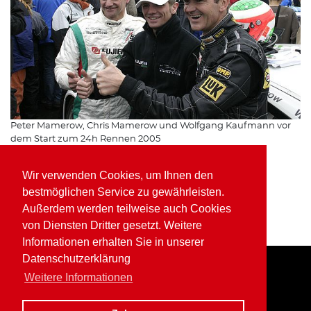
Peter Mamerow, Chris Mamerow und Wolfgang Kaufmann vor
dem Start zum 24h Rennen 2005
24h Nürburgring 2021
Wir verwenden Cookies, um Ihnen den
24h Nürburgring 2020
bestmöglichen Service zu gewährleisten.
24h Nürburgring 2016
Außerdem werden teilweise auch Cookies
24h Nürburgring 2015
von Diensten Dritter gesetzt. Weitere
24h Nürburgring 2014
24h Nürburgring 2013
Informationen erhalten Sie in unserer
Datenschutzerklärung
Weitere Informationen
Home
Impressum
Datenschutz