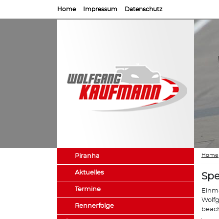
Home
Impressum
Datenschutz
Home
Piranha
Aktuelles
Spe
Termine
Einma
Wolfg
Rennerfolge
beach