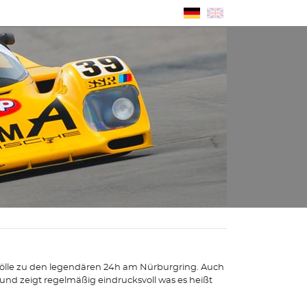
en Hölle zu den legendären 24h am Nürburgring. Auch
n und zeigt regelmäßig eindrucksvoll was es heißt