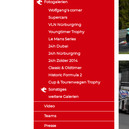
Fotogalerien
Wolfgang's corner
Supercars
VLN Nürburgring
Youngtimer Trophy
Le Mans Series
24h Dubai
24h Nürburgring
24h Zolder 2014
Classic & Oldtimer
Historic Formula 2
Cup & Tourenwagen Trophy
Sonstiges
weitere Galerien
Video
Teams
Presse