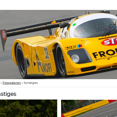
»
Fotogalerien
»
Sonstiges
stiges