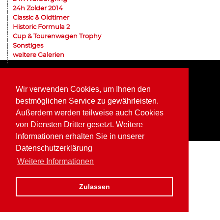
24h Zolder 2014
Classic & Oldtimer
Historic Formula 2
Cup & Tourenwagen Trophy
Sonstiges
weitere Galerien
Home
Impressum
Datenschutz
Wir verwenden Cookies, um Ihnen den
bestmöglichen Service zu gewährleisten.
Außerdem werden teilweise auch Cookies
von Diensten Dritter gesetzt. Weitere
Informationen erhalten Sie in unserer
Datenschutzerklärung
Weitere Informationen
Zulassen