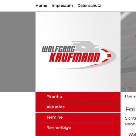
Home
Impressum
Datenschutz
Home
Piranha
Aktuelles
Fot
Termine
Sicht
Renns
Rennerfolge
Wol