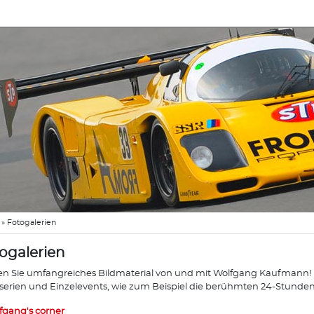
»
Fotogalerien
ogalerien
en Sie umfangreiches Bildmaterial von und mit Wolfgang Kaufmann! Di
erien und Einzelevents, wie zum Beispiel die berühmten 24-Stunde
fgang's corner