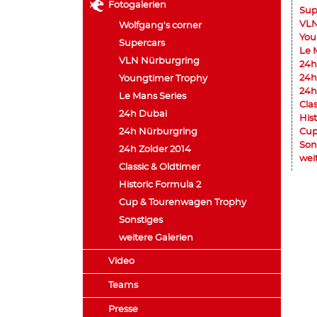
Fotogalerien
Sup
VLN
Wolfgang's corner
You
Supercars
Le 
VLN Nürburgring
24h
24h
Youngtimer Trophy
24h
Le Mans Series
Cla
24h Dubai
His
24h Nürburgring
Cup
Son
24h Zolder 2014
wei
Classic & Oldtimer
Historic Formula 2
Cup & Tourenwagen Trophy
Sonstiges
weitere Galerien
Video
Teams
Presse