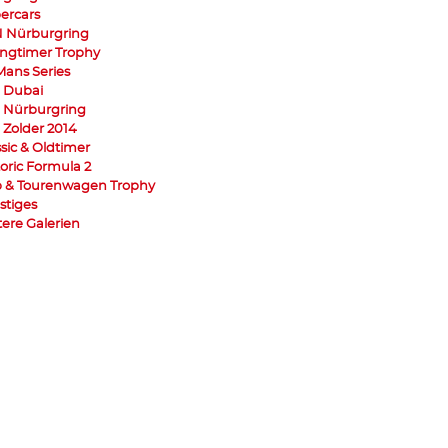
ercars
 Nürburgring
ngtimer Trophy
Mans Series
 Dubai
 Nürburgring
 Zolder 2014
ssic & Oldtimer
toric Formula 2
 & Tourenwagen Trophy
stiges
tere Galerien