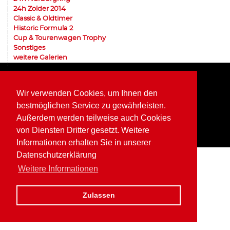
24h Zolder 2014
Classic & Oldtimer
Historic Formula 2
Cup & Tourenwagen Trophy
Sonstiges
weitere Galerien
Home
Impressum
Datenschutz
Wir verwenden Cookies, um Ihnen den
bestmöglichen Service zu gewährleisten.
Außerdem werden teilweise auch Cookies
von Diensten Dritter gesetzt. Weitere
Informationen erhalten Sie in unserer
Datenschutzerklärung
Weitere Informationen
Zulassen