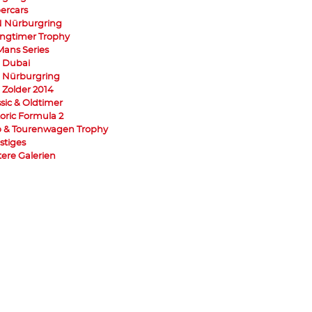
ercars
 Nürburgring
ngtimer Trophy
Mans Series
 Dubai
 Nürburgring
 Zolder 2014
ssic & Oldtimer
toric Formula 2
 & Tourenwagen Trophy
stiges
tere Galerien