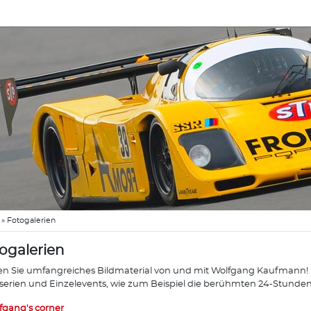
»
Fotogalerien
ogalerien
en Sie umfangreiches Bildmaterial von und mit Wolfgang Kaufmann! Di
erien und Einzelevents, wie zum Beispiel die berühmten 24-Stunde
fgang's corner