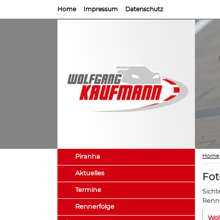
Home
Impressum
Datenschutz
Home
Piranha
Aktuelles
Fot
Termine
Sicht
Renns
Rennerfolge
Wol