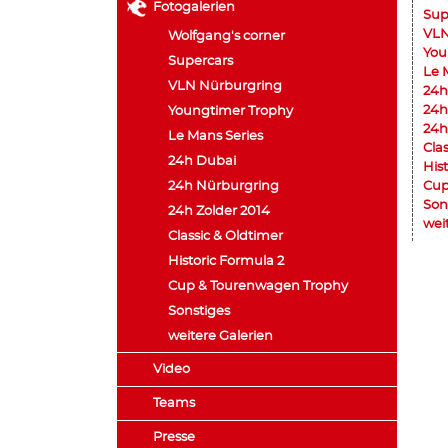
Fotogalerien
Sup
VLN
Wolfgang's corner
You
Supercars
Le 
VLN Nürburgring
24h
24h
Youngtimer Trophy
24h
Le Mans Series
Cla
24h Dubai
His
24h Nürburgring
Cup
Son
24h Zolder 2014
wei
Classic & Oldtimer
Historic Formula 2
Cup & Tourenwagen Trophy
Sonstiges
weitere Galerien
Video
Teams
Presse