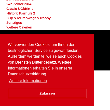
24h Zolder 2014
Classic & Oldtimer
Historic Formula 2
Cup & Tourenwagen Trophy
Sonstiges
weitere Galerien
Home
Impressum
Datenschutz
Wir verwenden Cookies, um Ihnen den
bestmöglichen Service zu gewährleisten.
Außerdem werden teilweise auch Cookies
von Diensten Dritter gesetzt. Weitere
Informationen erhalten Sie in unserer
Datenschutzerklärung
Weitere Informationen
Zulassen