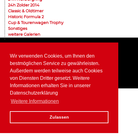
24h Zolder 2014
Classic & Oldtimer
Historic Formula 2
Cup & Tourenwagen Trophy
Sonstiges
weitere Galerien
Home
Impressum
Datenschutz
Wir verwenden Cookies, um Ihnen den
bestmöglichen Service zu gewährleisten.
Außerdem werden teilweise auch Cookies
von Diensten Dritter gesetzt. Weitere
Informationen erhalten Sie in unserer
Datenschutzerklärung
Weitere Informationen
Zulassen