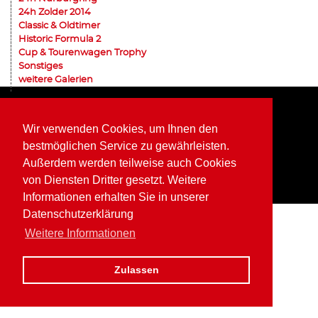
24h Zolder 2014
Classic & Oldtimer
Historic Formula 2
Cup & Tourenwagen Trophy
Sonstiges
weitere Galerien
Home
Impressum
Datenschutz
Wir verwenden Cookies, um Ihnen den
bestmöglichen Service zu gewährleisten.
Außerdem werden teilweise auch Cookies
von Diensten Dritter gesetzt. Weitere
Informationen erhalten Sie in unserer
Datenschutzerklärung
Weitere Informationen
Zulassen