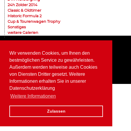
24h Zolder 2014
Classic & Oldtimer
Historic Formula 2
Cup & Tourenwagen Trophy
Sonstiges
weitere Galerien
Home
Impressum
Datenschutz
Wir verwenden Cookies, um Ihnen den
bestmöglichen Service zu gewährleisten.
Außerdem werden teilweise auch Cookies
von Diensten Dritter gesetzt. Weitere
Informationen erhalten Sie in unserer
Datenschutzerklärung
Weitere Informationen
Zulassen