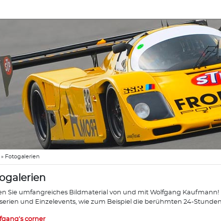
»
Fotogalerien
ogalerien
en Sie umfangreiches Bildmaterial von und mit Wolfgang Kaufmann! Di
erien und Einzelevents, wie zum Beispiel die berühmten 24-Stunde
fgang's corner