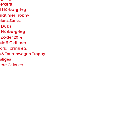
ercars
 Nürburgring
ngtimer Trophy
Mans Series
 Dubai
 Nürburgring
 Zolder 2014
ssic & Oldtimer
toric Formula 2
 & Tourenwagen Trophy
stiges
tere Galerien