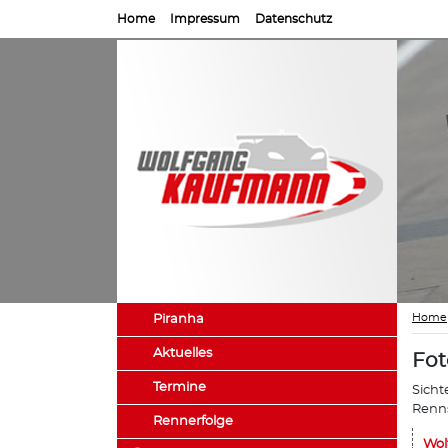
Home
Impressum
Datenschutz
Home
Piranha
Aktuelles
Fot
Termine
Sicht
Renns
Rennerfolge
Wol