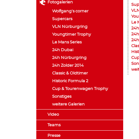
Fotogalerien
Sup
VLN
Wolfgang's corner
You
Supercars
Le 
VLN Nürburgring
24h
24h
Youngtimer Trophy
24h
Le Mans Series
Cla
24h Dubai
His
24h Nürburgring
Cup
Son
24h Zolder 2014
wei
Classic & Oldtimer
Historic Formula 2
Cup & Tourenwagen Trophy
Sonstiges
weitere Galerien
Video
Teams
Presse