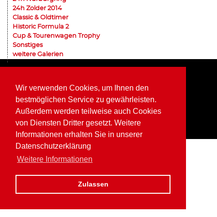
24h Zolder 2014
Classic & Oldtimer
Historic Formula 2
Cup & Tourenwagen Trophy
Sonstiges
weitere Galerien
Home
Impressum
Datenschutz
Wir verwenden Cookies, um Ihnen den
bestmöglichen Service zu gewährleisten.
Außerdem werden teilweise auch Cookies
von Diensten Dritter gesetzt. Weitere
Informationen erhalten Sie in unserer
Datenschutzerklärung
Weitere Informationen
Zulassen