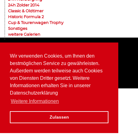
24h Zolder 2014
Classic & Oldtimer
Historic Formula 2
Cup & Tourenwagen Trophy
Sonstiges
weitere Galerien
Home
Impressum
Datenschutz
Wir verwenden Cookies, um Ihnen den
bestmöglichen Service zu gewährleisten.
Außerdem werden teilweise auch Cookies
von Diensten Dritter gesetzt. Weitere
Informationen erhalten Sie in unserer
Datenschutzerklärung
Weitere Informationen
Zulassen