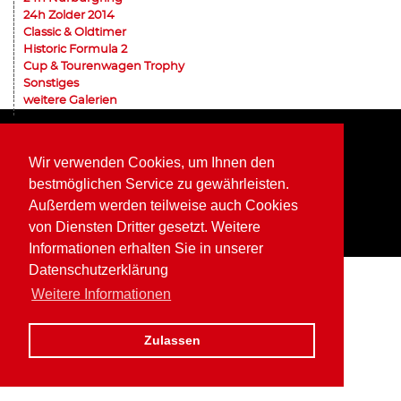
24h Zolder 2014
Classic & Oldtimer
Historic Formula 2
Cup & Tourenwagen Trophy
Sonstiges
weitere Galerien
Home
Impressum
Datenschutz
Wir verwenden Cookies, um Ihnen den
bestmöglichen Service zu gewährleisten.
Außerdem werden teilweise auch Cookies
von Diensten Dritter gesetzt. Weitere
Informationen erhalten Sie in unserer
Datenschutzerklärung
Weitere Informationen
Zulassen