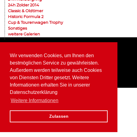
24h Zolder 2014
Classic & Oldtimer
Historic Formula 2
Cup & Tourenwagen Trophy
Sonstiges
weitere Galerien
Home
Impressum
Datenschutz
Wir verwenden Cookies, um Ihnen den
bestmöglichen Service zu gewährleisten.
Außerdem werden teilweise auch Cookies
von Diensten Dritter gesetzt. Weitere
Informationen erhalten Sie in unserer
Datenschutzerklärung
Weitere Informationen
Zulassen