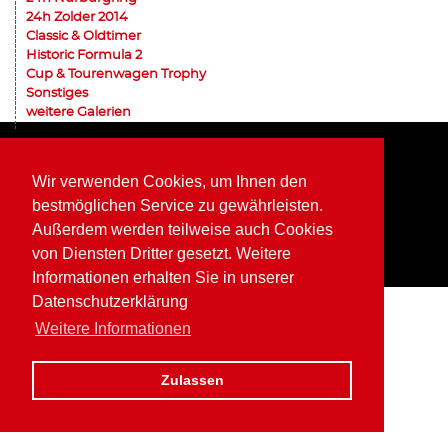
24h Zolder 2014
Classic & Oldtimer
Historic Formula 2
Cup & Tourenwagen Trophy
Sonstiges
weitere Galerien
Home
Impressum
Datenschutz
Wir verwenden Cookies, um Ihnen den
bestmöglichen Service zu gewährleisten.
Außerdem werden teilweise auch Cookies
von Diensten Dritter gesetzt. Weitere
Informationen erhalten Sie in unserer
Datenschutzerklärung
Weitere Informationen
Zulassen