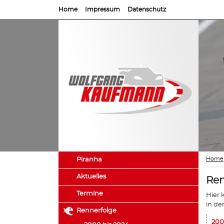
Home
Impressum
Datenschutz
Home
Piranha
Aktuelles
Ren
Termine
Hier 
in de
Rennerfolge
200