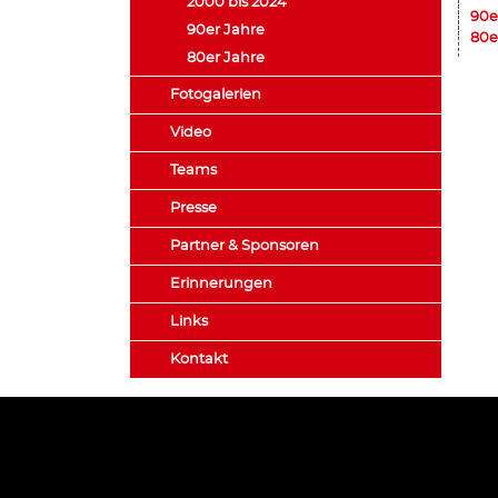
2000 bis 2024
90e
90er Jahre
80e
80er Jahre
Fotogalerien
Video
Teams
Presse
Partner & Sponsoren
Erinnerungen
Links
Kontakt