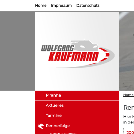
Home
Impressum
Datenschutz
Home
Piranha
Aktuelles
Ren
Termine
Hier 
in de
Rennerfolge
200