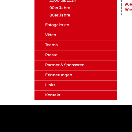
2000 bis 2024
90e
90er Jahre
80e
80er Jahre
Fotogalerien
Video
Teams
Presse
Partner & Sponsoren
Erinnerungen
Links
Kontakt