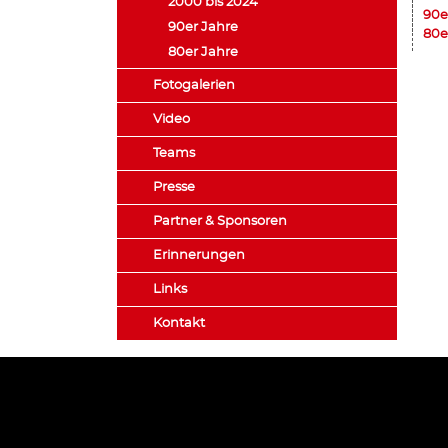
2000 bis 2024
90e
90er Jahre
80e
80er Jahre
Fotogalerien
Video
Teams
Presse
Partner & Sponsoren
Erinnerungen
Links
Kontakt