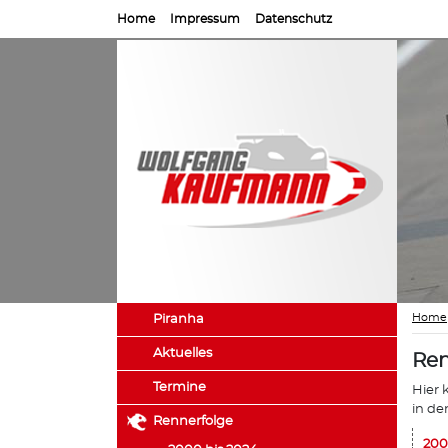
Home
Impressum
Datenschutz
Home
Piranha
Aktuelles
Ren
Termine
Hier 
in de
Rennerfolge
200