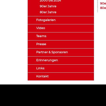
2000 bis 2024
90e
90er Jahre
80e
80er Jahre
Fotogalerien
Video
Teams
Presse
Partner & Sponsoren
Erinnerungen
Links
Kontakt