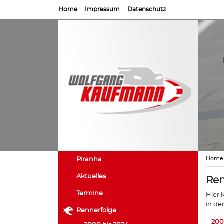
Home
Impressum
Datenschutz
Home
Piranha
Aktuelles
Ren
Termine
Hier 
in de
Rennerfolge
200