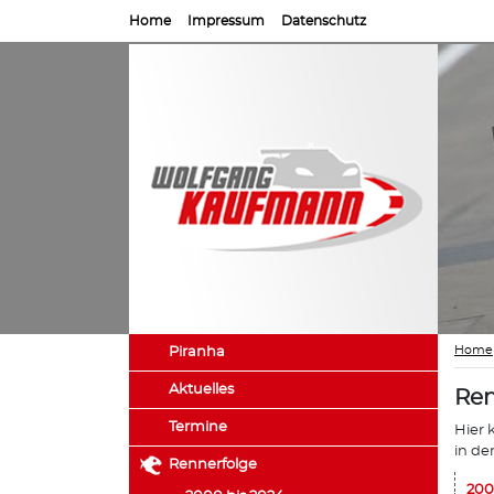
Home
Impressum
Datenschutz
Home
Piranha
Aktuelles
Ren
Termine
Hier 
in de
Rennerfolge
200