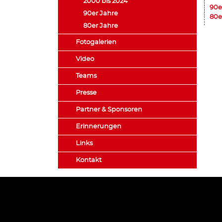
2000 bis 2024
90e
90er Jahre
80e
80er Jahre
Fotogalerien
Video
Teams
Presse
Partner & Sponsoren
Erinnerungen
Links
Kontakt