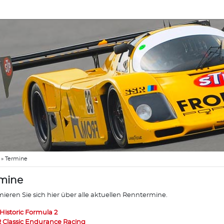
»
Termine
mine
mieren Sie sich hier über alle aktuellen Renntermine.
 Historic Formula 2
 Classic Endurance Racing