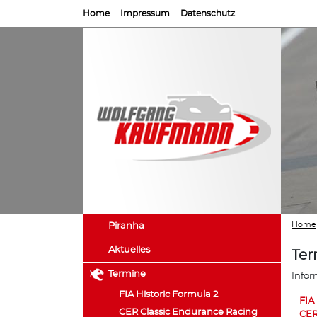
Home
Impressum
Datenschutz
Home
Piranha
Aktuelles
Ter
Termine
Infor
FIA Historic Formula 2
FIA
CER Classic Endurance Racing
CER