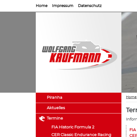
Home
Impressum
Datenschutz
Home
Piranha
Aktuelles
Ter
Termine
Infor
FIA Historic Formula 2
FIA
CER Classic Endurance Racing
CER