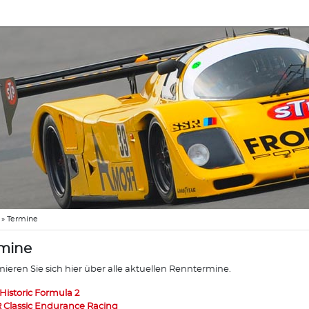
»
Termine
mine
mieren Sie sich hier über alle aktuellen Renntermine.
 Historic Formula 2
 Classic Endurance Racing