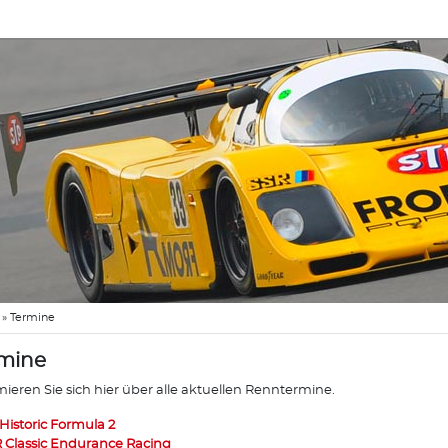
»
Termine
mine
mieren Sie sich hier über alle aktuellen Renntermine.
 Historic Formula 2
 Classic Endurance Racing