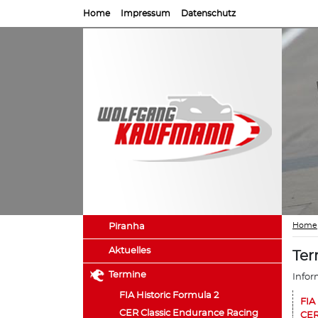
Home
Impressum
Datenschutz
Home
Piranha
Aktuelles
Ter
Termine
Infor
FIA Historic Formula 2
FIA
CER Classic Endurance Racing
CER