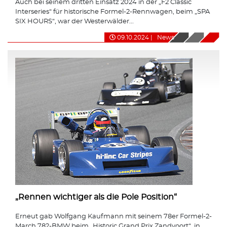
Auch bei seinem dritten Einsatz 2024 in der „F2 Classic
Interseries“ für historische Formel-2-Rennwagen, beim „SPA
SIX HOURS“, war der Westerwälder...
09.10.2024
|
News
„Rennen wichtiger als die Pole Position“
Erneut gab Wolfgang Kaufmann mit seinem 78er Formel-2-
March 782-BMW beim „Historic Grand Prix Zandvoort“, in