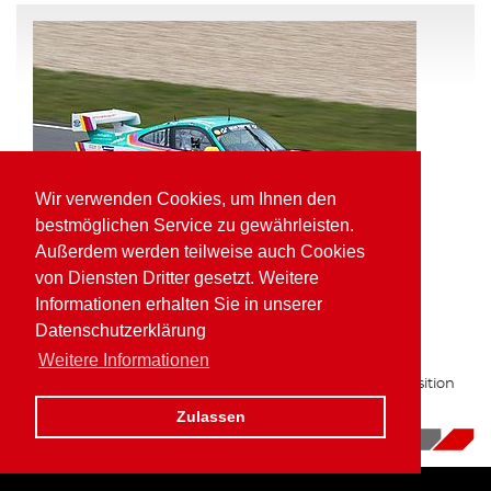
Wir verwenden Cookies, um Ihnen den
bestmöglichen Service zu gewährleisten.
Außerdem werden teilweise auch Cookies
von Diensten Dritter gesetzt. Weitere
Informationen erhalten Sie in unserer
Pole Position und schnellste Runde für
Datenschutzerklärung
Kaufmann in der VLN
Weitere Informationen
Zum zweiten Mal in Folge auf bester Gruppe H Startposition
am Nürburgring.
Zulassen
16.10.2017
|
News